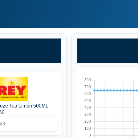
Fuze Tea Limón 500ML
50
023