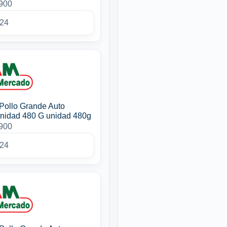
3900
024
Pollo Grande Auto
nidad 480 G unidad 480g
3900
024