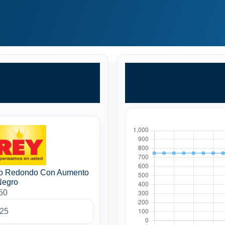
so Redondo Con Aumento
Negro
50
025