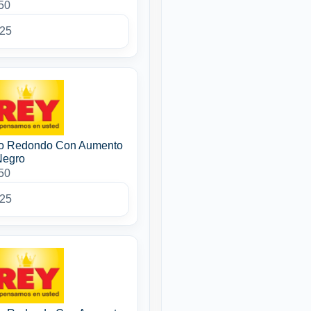
50
025
so Redondo Con Aumento
Negro
50
025