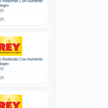
so Redondo Con Aumento
Negro
50
025
so Redondo Con Aumento
Negro
50
025