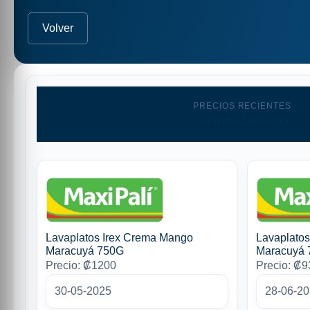
Volver
PRECIOS RECIENTES
Ultimas capturas
Lavaplatos Irex Crema Mango
Lavaplato
Maracuyá 750G
Maracuyá
Precio: ₡1200
Precio: ₡9
30-05-2025
28-06-2