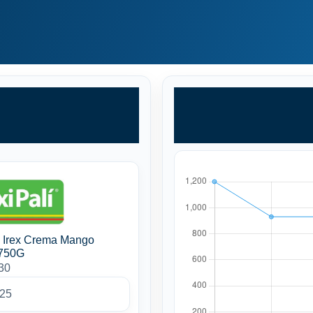
s Irex Crema Mango
 750G
30
025