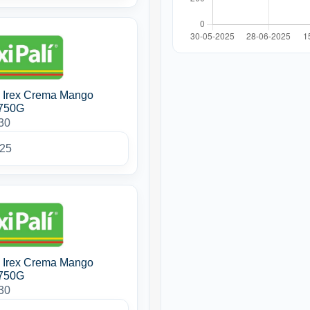
s Irex Crema Mango
 750G
30
025
s Irex Crema Mango
 750G
30