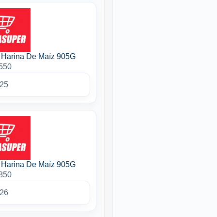
 Harina De Maíz 905G
2550
025
 Harina De Maíz 905G
2850
026