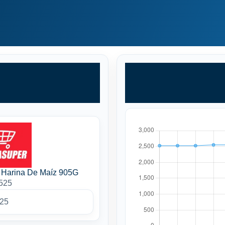
 Harina De Maíz 905G
2525
025