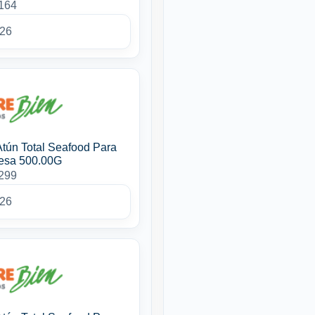
4164
026
Atún Total Seafood Para
esa 500.00G
4299
026