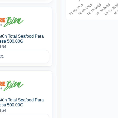
Atún Total Seafood Para
esa 500.00G
4164
025
Atún Total Seafood Para
esa 500.00G
4164