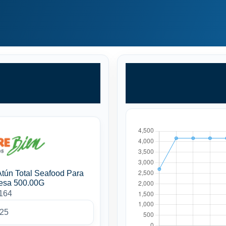
Atún Total Seafood Para
esa 500.00G
4164
025