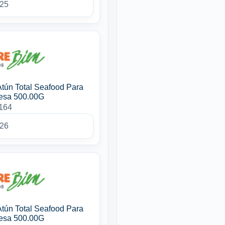
025
Atún Total Seafood Para
esa 500.00G
4164
026
Atún Total Seafood Para
esa 500.00G