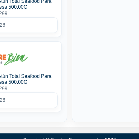
Atún Total Seafood Para
esa 500.00G
4299
026
Atún Total Seafood Para
esa 500.00G
4299
026