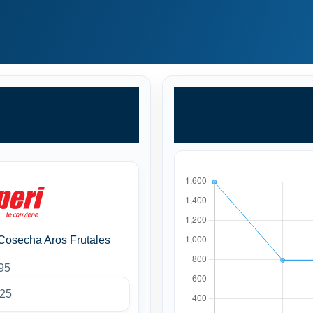
Cosecha Aros Frutales
95
025