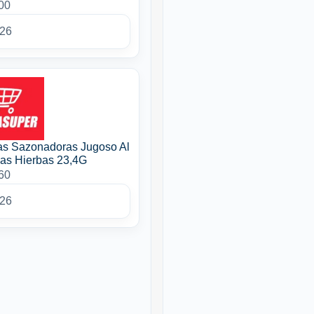
00
026
as Sazonadoras Jugoso Al
nas Hierbas 23,4G
60
026