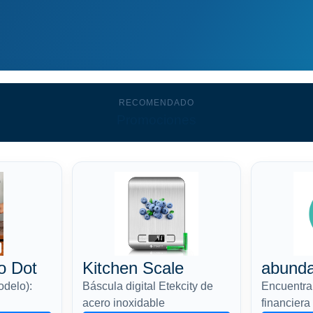
RECOMENDADO
Promociones
o Dot
Kitchen Scale
abund
odelo):
Báscula digital Etekcity de
Encuentra 
acero inoxidable
financiera