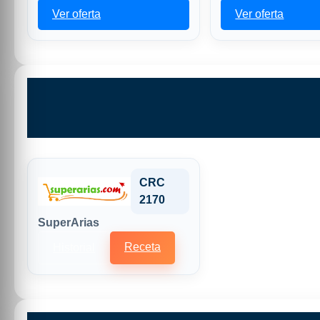
Ver oferta
Ver oferta
CRC
2170
SuperArias
Receta
Historial