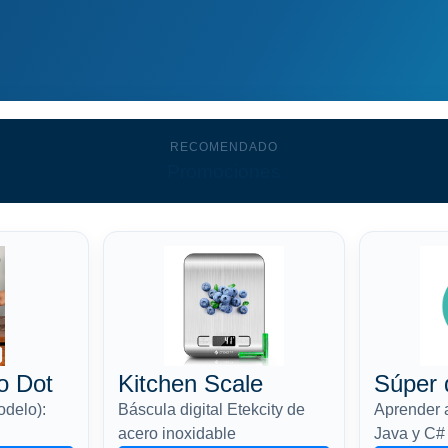
RECOMENDADO
Promociones
o Dot
Kitchen Scale
Súper 
odelo):
Báscula digital Etekcity de
Aprender 
acero inoxidable
Java y C#