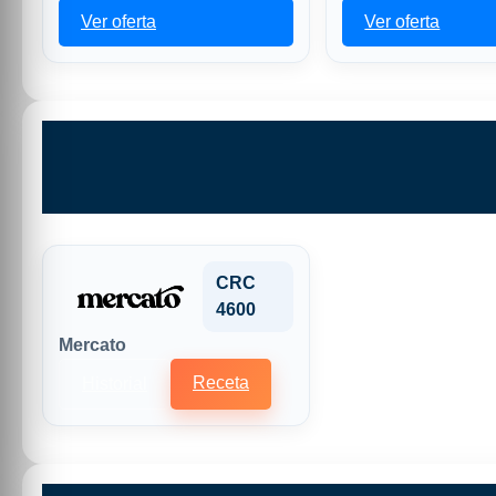
Ver oferta
Ver oferta
CRC
4600
Mercato
Receta
Historial