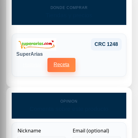
DONDE COMPRAR
Tiendas y precios
CRC 1248
SuperArias
Receta
Historial
OPINION
Comenta sobre este producto