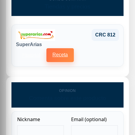
Tiendas y precios
CRC 812
SuperArias
Receta
Historial
OPINION
Comenta sobre este producto