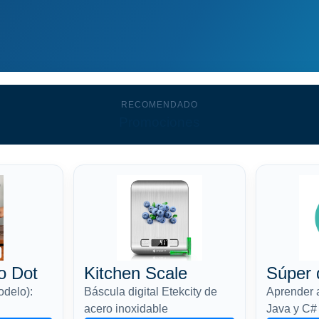
RECOMENDADO
Promociones
o Dot
Kitchen Scale
Súper 
odelo):
Báscula digital Etekcity de
Aprender 
acero inoxidable
Java y C#