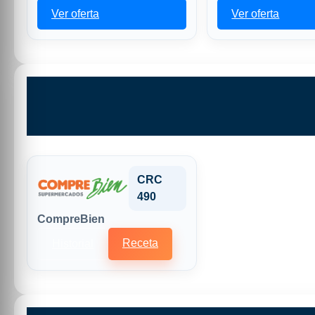
Ver oferta
Ver oferta
CRC
490
CompreBien
Receta
Historial