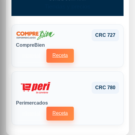
Tiendas y precios
CRC 727
CompreBien
Receta
Historial
CRC 780
Perimercados
Receta
Historial