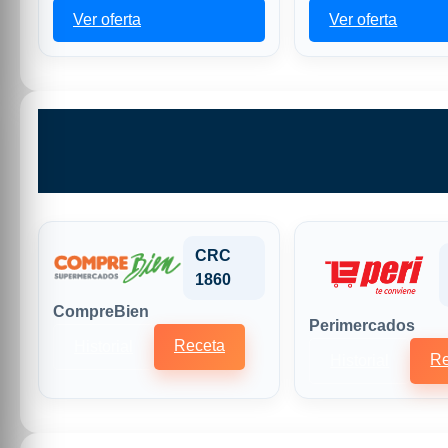
Ver oferta
Ver oferta
CRC
1860
CompreBien
Perimercados
Receta
Historial
Re
Historial