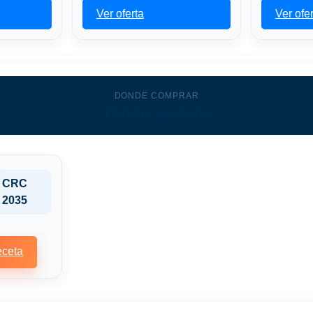
Ver oferta
Ver ofe
DONDE COMPRAR
Tiendas y precios
CRC
2035
ceta