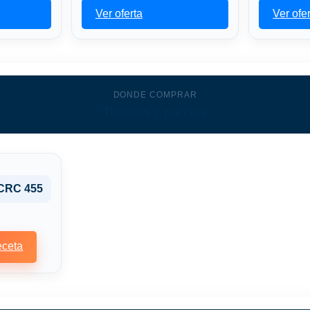
Ver oferta
Ver ofe
DONDE COMPRAR
Tiendas y precios
CRC 455
ceta