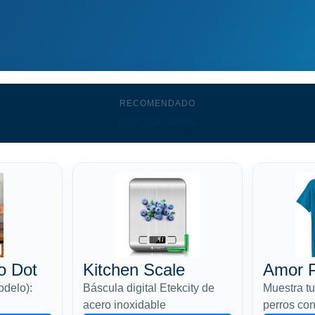
RECOMENDADO
Promociones
o Dot
Kitchen Scale
Amor P
odelo):
Báscula digital Etekcity de
Muestra tu
acero inoxidable
perros con