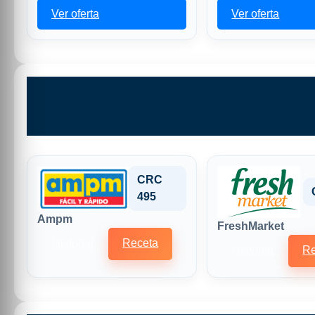
Ver oferta
Ver oferta
CRC
495
Ampm
FreshMarket
Receta
Historial
Re
Historial