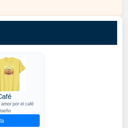
Café
 amor por el café
diseño
rta