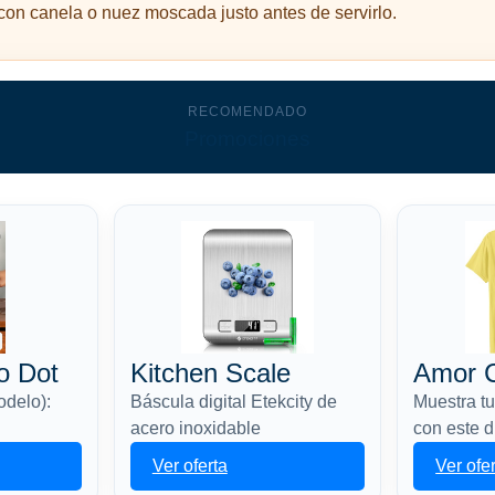
 con canela o nuez moscada justo antes de servirlo.
RECOMENDADO
Promociones
o Dot
Kitchen Scale
Amor 
odelo):
Báscula digital Etekcity de
Muestra tu
acero inoxidable
con este 
Ver oferta
Ver ofe