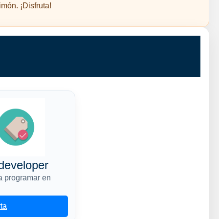
món. ¡Disfruta!
developer
a programar en
rta