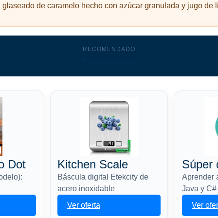
un glaseado de caramelo hecho con azúcar granulada y jugo de li
RECOMENDADO
Promociones
o Dot
Kitchen Scale
Súper 
odelo):
Báscula digital Etekcity de
Aprender 
acero inoxidable
Java y C#
Ver oferta
Ver ofe