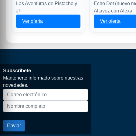
Las Aventuras de Pistacho y
Echo Dot (nuevo m
JF
Altavoz con Alexa
Ver oferta
Ver oferta
Subscribete
Mantenerte informado sobre nuestras
novedades.