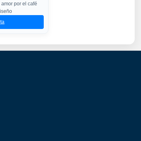
 amor por el café
diseño
rta