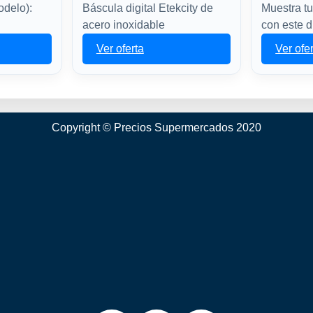
odelo):
Báscula digital Etekcity de
Muestra tu
acero inoxidable
con este 
Ver oferta
Ver ofe
Copyright © Precios Supermercados 2020