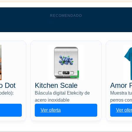
RECOMENDADO
Promociones
o Dot
Kitchen Scale
Amor P
odelo):
Báscula digital Etekcity de
Muestra tu
acero inoxidable
perros con
Ver oferta
Ver ofe