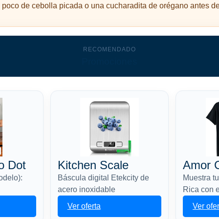
 poco de cebolla picada o una cucharadita de orégano antes de 
RECOMENDADO
Promociones
o Dot
Kitchen Scale
Amor C
odelo):
Báscula digital Etekcity de
Muestra t
acero inoxidable
Rica con 
Ver oferta
Ver ofe