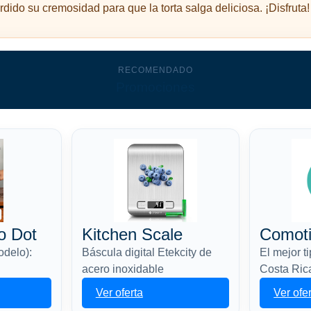
dido su cremosidad para que la torta salga deliciosa. ¡Disfruta!
RECOMENDADO
Promociones
o Dot
Kitchen Scale
Comot
odelo):
Báscula digital Etekcity de
El mejor t
acero inoxidable
Costa Ric
Ver oferta
Ver ofe