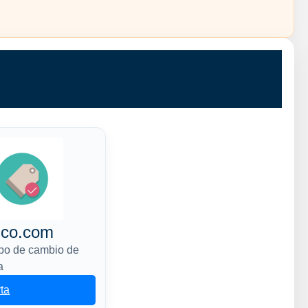
ico.com
ipo de cambio de
a
rta