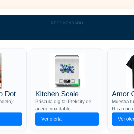
RECOMENDADO
Promociones
o Dot
Kitchen Scale
Amor C
odelo):
Báscula digital Etekcity de
Muestra t
acero inoxidable
Rica con 
Ver oferta
Ver ofe