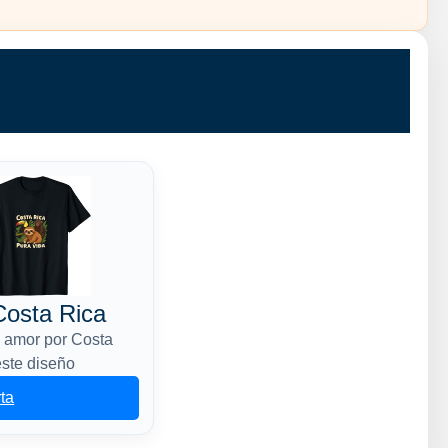
osta Rica
u amor por Costa
este diseño
rta