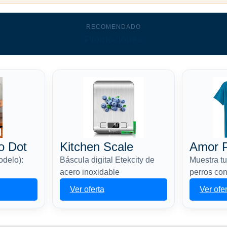
RECOMENDADO
Promociones
o Dot
Kitchen Scale
Amor P
odelo):
Báscula digital Etekcity de
Muestra tu
acero inoxidable
perros con
Ver oferta
Ver ofe