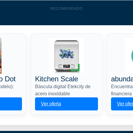
RECOMENDADO
Promociones
o Dot
Kitchen Scale
abund
odelo):
Báscula digital Etekcity de
Encuentra 
acero inoxidable
financiera
Ver oferta
Ver ofe