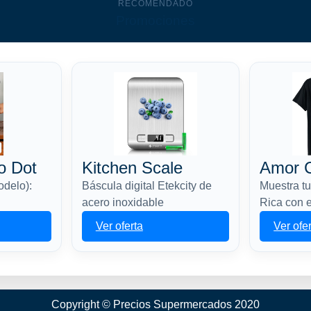
RECOMENDADO
Promociones
o Dot
Kitchen Scale
Amor C
odelo):
Báscula digital Etekcity de
Muestra t
acero inoxidable
Rica con 
Ver oferta
Ver ofe
Copyright © Precios Supermercados 2020