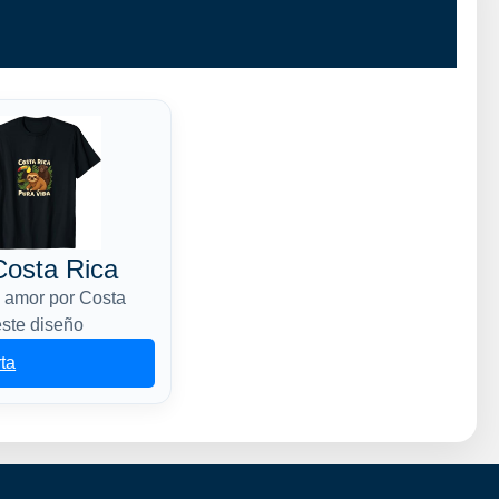
osta Rica
u amor por Costa
este diseño
rta