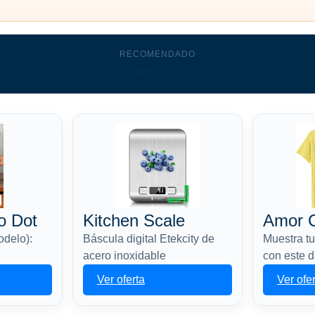
RECOMENDADO
Promociones
o Dot
Kitchen Scale
Amor 
odelo):
Báscula digital Etekcity de
Muestra tu
acero inoxidable
con este 
Ver oferta
Ver ofe