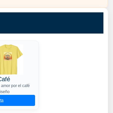
Café
 amor por el café
diseño
rta