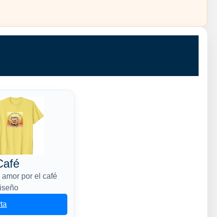
Café
 amor por el café
diseño
rta