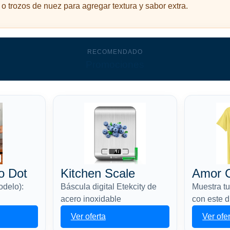
 o trozos de nuez para agregar textura y sabor extra.
RECOMENDADO
Promociones
o Dot
Kitchen Scale
Amor 
odelo):
Báscula digital Etekcity de
Muestra tu
acero inoxidable
con este 
Ver oferta
Ver ofe