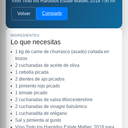
Vino Tinto los Haroldos Estate Malbec 2018 750 ml
Compartir
Volver
INGREDIENTES
Lo que necesitas
1 kg de carne de churrasco (asado) cortada en
trozos
2 cucharadas de aceite de oliva
1 cebolla picada
2 dientes de ajo picados
1 pimiento rojo picado
1 tomate picado
2 cucharadas de salsa Worcestershire
2 cucharadas de vinagre balsámico
1 cucharadita de orégano
Sal y pimienta al gusto
Vino Tinto los Haroldos Estate Malbec 2018 para