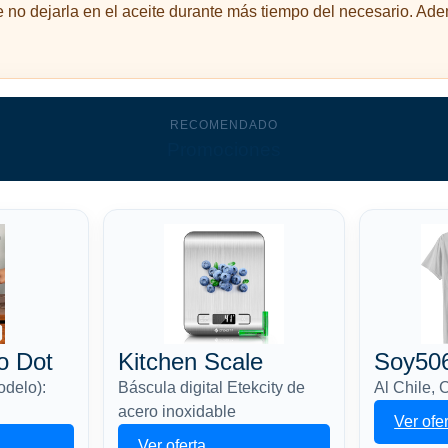
e no dejarla en el aceite durante más tiempo del necesario. Ad
RECOMENDADO
Promociones
o Dot
Kitchen Scale
Soy50
odelo):
Báscula digital Etekcity de
Al Chile, 
acero inoxidable
Ver ofe
Ver oferta